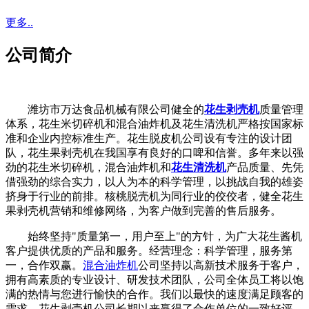
更多..
公司简介
潍坊市万达食品机械有限公司健全的
花生剥壳机
质量管理
体系，花生米切碎机和混合油炸机及花生清洗机严格按国家标
准和企业内控标准生产。花生脱皮机公司设有专注的设计团
队，花生果剥壳机在我国享有良好的口啤和信誉。多年来以强
劲的花生米切碎机，混合油炸机和
花生清洗机
产品质量、先凭
借强劲的综合实力，以人为本的科学管理，以挑战自我的雄姿
挤身于行业的前排。核桃脱壳机为同行业的佼佼者，健全花生
果剥壳机营销和维修网络，为客户做到完善的售后服务。
始终坚持"质量第一，用户至上"的方针，为广大花生酱机
客户提供优质的产品和服务。经营理念：科学管理，服务第
一，合作双赢。
混合油炸机
公司坚持以高新技术服务于客户，
拥有高素质的专业设计、研发技术团队，公司全体员工将以饱
满的热情与您进行愉快的合作。我们以最快的速度满足顾客的
需求，花生剥壳机公司长期以来赢得了合作单位的一致好评，